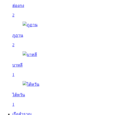
ฮ่องกง
2
ภูฏาน
2
บาหลี
1
ไต้หวัน
1
เรือสำราญ