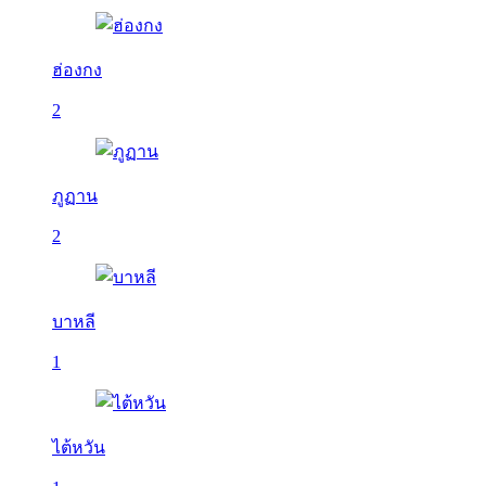
ฮ่องกง
2
ภูฏาน
2
บาหลี
1
ไต้หวัน