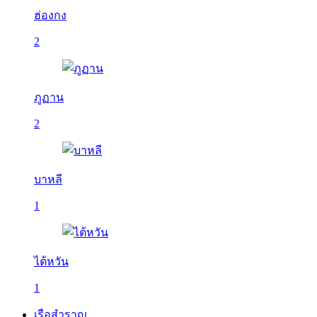
ฮ่องกง
2
ภูฏาน
2
บาหลี
1
ไต้หวัน
1
เรือสำราญ