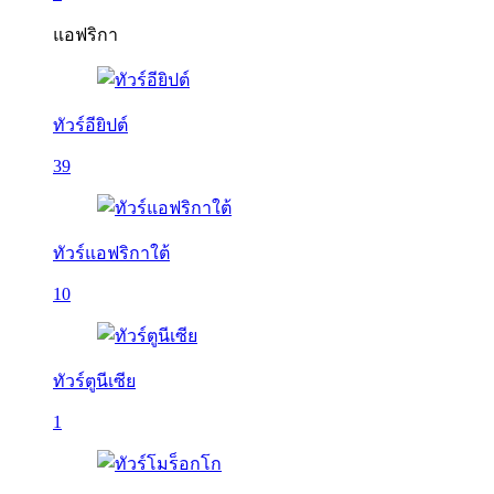
แอฟริกา
ทัวร์อียิปต์
39
ทัวร์แอฟริกาใต้
10
ทัวร์ตูนีเซีย
1