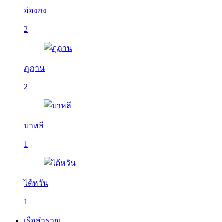
ฮ่องกง
2
ภูฏาน
2
บาหลี
1
ไต้หวัน
1
เรือสำราญ